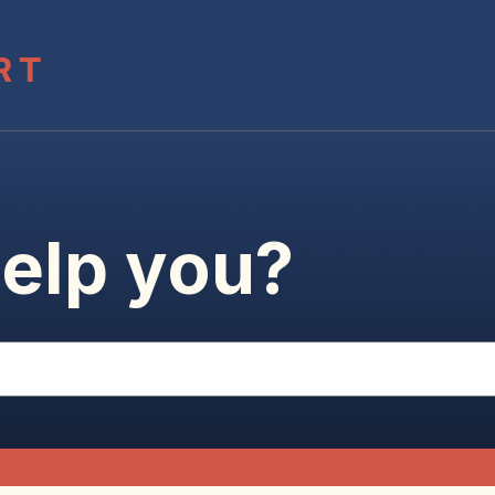
elp you?
onctionnalité de recherche automatique.
est vide