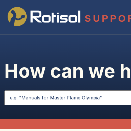
How can we h
Il s'agit d'un champ de recherche auquel est associée une f
Il n'y a aucune suggestion car le champ de recherche 